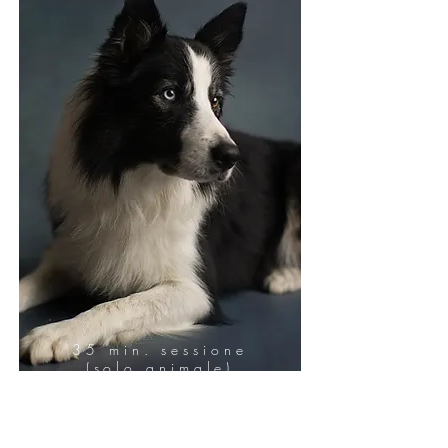
35 min. sessione
(solo animale)
1 foto (file HD
+stampa 20x30)