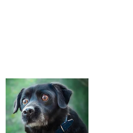
post produzione
professionale
galleria di provini
non scaricabili da
visionare
PACCHETTO
BRONZE
€ 50