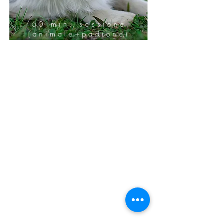
60 min. sessione
(animale+padrone)
5 foto (file HD
+stampa 20x30)
post produzione
professionale
galleria di provini
non scaricabili da
visionare
PACCHETTO
GOLD
€ 160