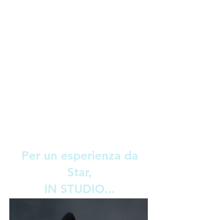
5 foto (file HD
+stampa 13x19)
post produzione
professionale
galleria di provini
non scaricabili da
visionare
PACCHETTO OUTDOOR
€ 110
Per un esperienza da
Star,
IN STUDIO...