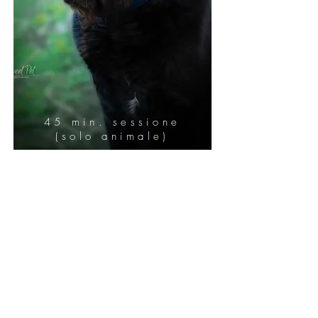
45 min. sessione
(solo animale)
3 foto (file HD
+stampa 20x30)
post produzione
professionale
galleria di provini
non scaricabili da
visionare