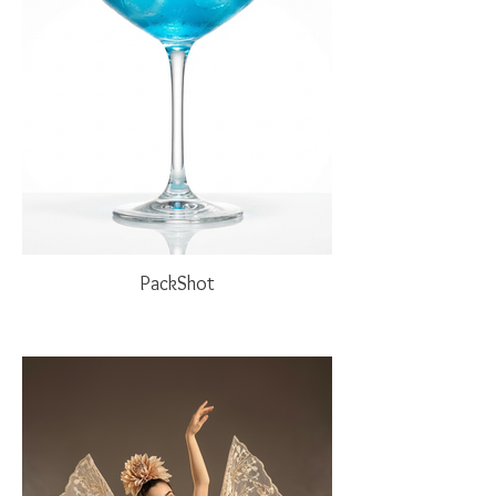
PackShot